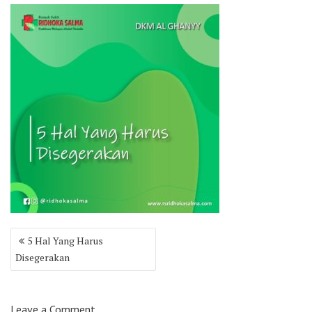
Post
5 Hal Yang Harus
navigation
Disegerakan
Leave a Comment