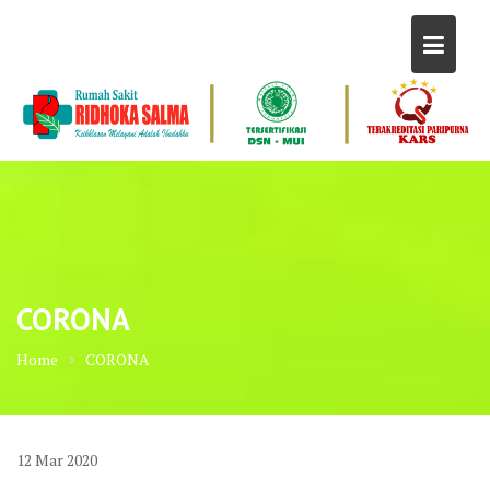
Skip
to
content
CORONA
Home
CORONA
12
Mar
2020