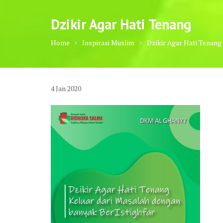
Dzikir Agar Hati Tenang
Home
Inspirasi Muslim
Dzikir Agar Hati Tenang
4
Jan
2020