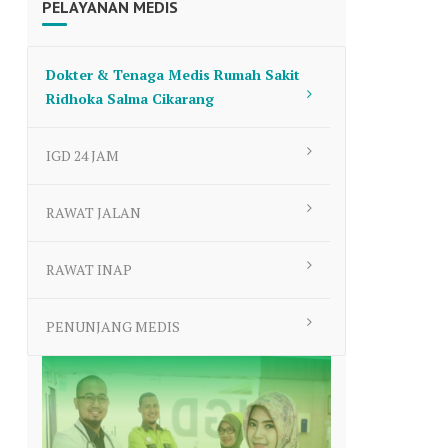
PELAYANAN MEDIS
to
increase
or
Dokter & Tenaga Medis Rumah Sakit
decrease
Ridhoka Salma Cikarang
volume.
IGD 24 JAM
RAWAT JALAN
RAWAT INAP
PENUNJANG MEDIS