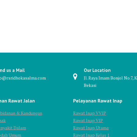
nd us a Mail
Our Location
fo@rsridhokasalma.com
Jl. Raya Imam Bonjol No.7, K
Bekasi
nan Rawat Jalan
Pelayanan Rawat Inap
Kebidanan & Kandungan
Rawat Inap VVIP
nak
Rawat Inap VIP
enyakit Dalam
Rawat Inap Utama
Bedah Umum
Rawat Inap Kelas 1