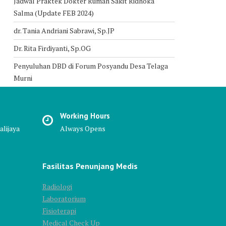
Jadwal Praktek Dokter Rumah Sakit Ridhoka
Salma (Update FEB 2024)
dr. Tania Andriani Sabrawi, Sp.JP
Dr. Rita Firdiyanti, Sp.OG
Penyuluhan DBD di Forum Posyandu Desa Telaga
Murni
Working Hours
alijaya
Always Opens
Fasilitas Penunjang Medis
Radiologi
Laboratorium
Fisioterapi
Medical Check Up