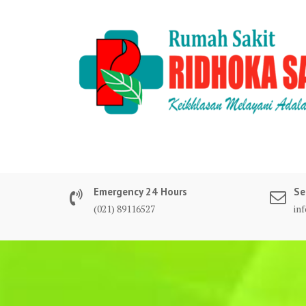
Skip
to
content
Emergency 24 Hours
Se
(021) 89116527
in