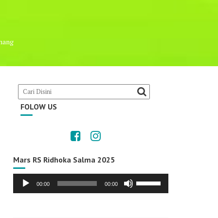
enang
FOLOW US
Mars RS Ridhoka Salma 2025
Audio
Use
00:00
00:00
Player
Up/Down
Arrow
keys