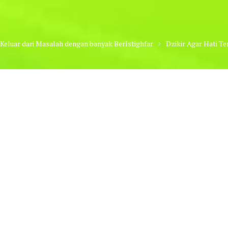
 Keluar dari Masalah dengan banyak BerIstighfar
Dzikir Agar Hati T