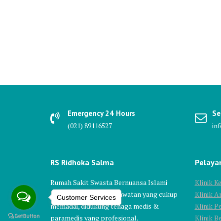
Emergency 24 Hours
Se
(021) 89116527
in
RS Ridhoka Salma
Pelaya
Rumah Sakit Swasta Bernuansa Islami
Klinik 
dengan fasilitas & perawatan yang cukup
Klinik A
Customer Services
memadai, didukung tenaga medis &
Klinik P
paramedis yang profesional.
Klinik 