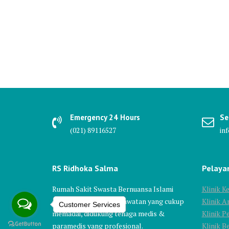
Emergency 24 Hours
Se
(021) 89116527
in
RS Ridhoka Salma
Pelaya
Rumah Sakit Swasta Bernuansa Islami
Klinik 
dengan fasilitas & perawatan yang cukup
Klinik A
Customer Services
memadai, didukung tenaga medis &
Klinik P
paramedis yang profesional.
Klinik 