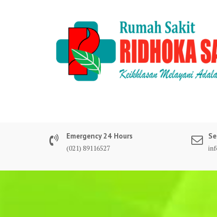
Skip
to
content
Emergency 24 Hours
Se
(021) 89116527
in