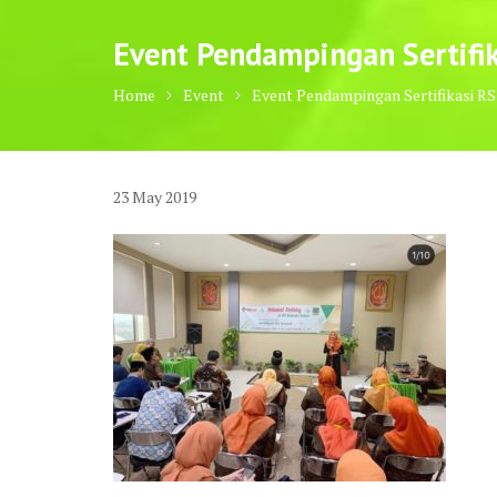
Event Pendampingan Sertifik
Home
Event
Event Pendampingan Sertifikasi RS
23
May
2019