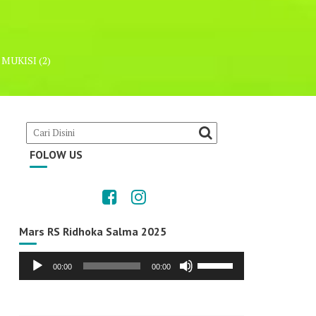
 MUKISI (2)
FOLOW US
Mars RS Ridhoka Salma 2025
Audio
Use
00:00
00:00
Player
Up/Down
Arrow
keys