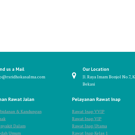
nd us a Mail
Our Location
fo@rsridhokasalma.com
Jl. Raya Imam Bonjol No.7, K
Bekasi
nan Rawat Jalan
Pelayanan Rawat Inap
Kebidanan & Kandungan
Rawat Inap VVIP
nak
Rawat Inap VIP
enyakit Dalam
Rawat Inap Utama
Bedah Umum
Rawat Inap Kelas 1