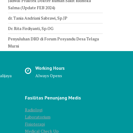
Jadwal Praktek Dokter Rumah Sakit Ridhoka
Salma (Update FEB 2024)
dr. Tania Andriani Sabrawi, Sp.JP
Dr. Rita Firdiyanti, Sp.OG
Penyuluhan DBD di Forum Posyandu Desa Telaga
Murni
Working Hours
alijaya
Always Opens
Fasilitas Penunjang Medis
Radiologi
Laboratorium
Fisioterapi
Medical Check Up