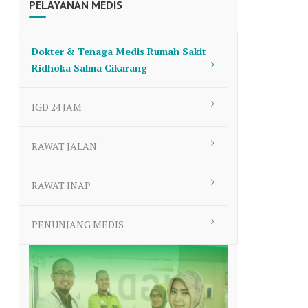
PELAYANAN MEDIS
to
increase
or
Dokter & Tenaga Medis Rumah Sakit
decrease
Ridhoka Salma Cikarang
volume.
IGD 24 JAM
RAWAT JALAN
RAWAT INAP
PENUNJANG MEDIS