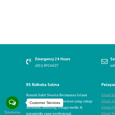
Emergency 24 Hours
Se
(021) 89116527
in
RS Ridhoka Salma
Pelaya
Rumah Sakit Swasta Bernuansa Islami
Klinik 
dengan fasilitas & perawatan yang cukup
Klinik A
Customer Services
memadai, didukung tenaga medis &
Klinik P
paramedis yang profesional.
Klinik 