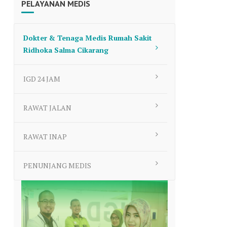
PELAYANAN MEDIS
to
increase
or
Dokter & Tenaga Medis Rumah Sakit
decrease
Ridhoka Salma Cikarang
volume.
IGD 24 JAM
RAWAT JALAN
RAWAT INAP
PENUNJANG MEDIS