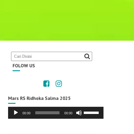
FOLOW US
Mars RS Ridhoka Salma 2025
Audio
Use
00:00
00:00
Player
Up/Down
Arrow
keys