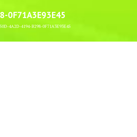
8-0F71A3E93E45
50D-4A2D-4194-B298-0F71A3E93E45