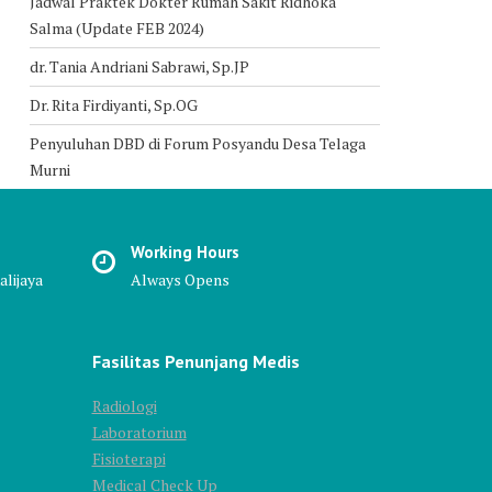
Jadwal Praktek Dokter Rumah Sakit Ridhoka
Salma (Update FEB 2024)
dr. Tania Andriani Sabrawi, Sp.JP
Dr. Rita Firdiyanti, Sp.OG
Penyuluhan DBD di Forum Posyandu Desa Telaga
Murni
Working Hours
alijaya
Always Opens
Fasilitas Penunjang Medis
Radiologi
Laboratorium
Fisioterapi
Medical Check Up