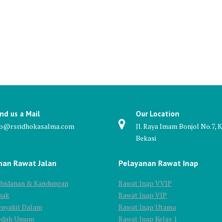
nd us a Mail
Our Location
fo@rsridhokasalma.com
Jl. Raya Imam Bonjol No.7, K
Bekasi
nan Rawat Jalan
Pelayanan Rawat Inap
Kebidanan & Kandungan
Rawat Inap VVIP
nak
Rawat Inap VIP
enyakit Dalam
Rawat Inap Utama
Bedah Umum
Rawat Inap Kelas 1