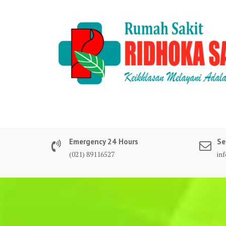
Skip
to
content
Emergency 24 Hours
Se
(021) 89116527
in