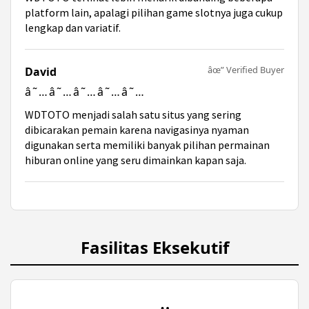
platform lain, apalagi pilihan game slotnya juga cukup
lengkap dan variatif.
âœ” Verified Buyer
David
â˜…â˜…â˜…â˜…â˜…
WDTOTO menjadi salah satu situs yang sering
dibicarakan pemain karena navigasinya nyaman
digunakan serta memiliki banyak pilihan permainan
hiburan online yang seru dimainkan kapan saja.
Fasilitas Eksekutif