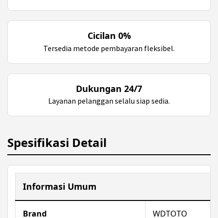
Cicilan 0%
Tersedia metode pembayaran fleksibel.
Dukungan 24/7
Layanan pelanggan selalu siap sedia.
Spesifikasi Detail
Informasi Umum
Brand
WDTOTO