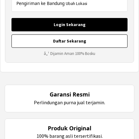
Pengiriman ke Bandung
Ubah Lokasi
Login Sekarang
Daftar Sekarang
â„¹ Dijamin Aman 100% Bosku
Garansi Resmi
Perlindungan purna jual terjamin.
Produk Original
100% barang asli tersertifikasi.