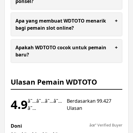
ponsel?
Ya, WDTOTO dirancang agar dapat diakses dengan
nyaman melalui perangkat mobile maupun
Apa yang membuat WDTOTO menarik
+
desktop tanpa proses yang rumit.
bagi pemain slot online?
Banyak pemain tertarik karena pilihan game yang
beragam, tampilan modern, dan promo yang
Apakah WDTOTO cocok untuk pemain
+
sering diperbarui.
baru?
Cocok, karena navigasi situs cukup sederhana
sehingga pemain baru dapat lebih mudah
memahami fitur yang tersedia.
Ulasan Pemain WDTOTO
4.9
â˜…â˜…â˜…â˜…
Berdasarkan 99.427
â˜…
Ulasan
âœ” Verified Buyer
Doni