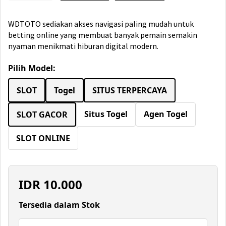
WDTOTO sediakan akses navigasi paling mudah untuk
betting online yang membuat banyak pemain semakin
nyaman menikmati hiburan digital modern.
Pilih Model:
SLOT
Togel
SITUS TERPERCAYA
Situs Togel
Agen Togel
SLOT GACOR
SLOT ONLINE
IDR
10.000
Tersedia dalam Stok