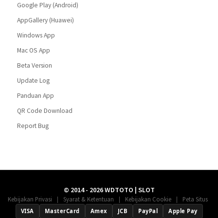
Google Play (Android)
AppGallery (Huawei)
Windows App
Mac OS App
Beta Version
Update Log
Panduan App
QR Code Download
Report Bug
© 2014 - 2026 WDTOTO | SLOT
|
|
|
Kebijakan Privasi
Syarat & Ketentuan
Kebijakan Cookie
Peta Situs
VISA
MasterCard
Amex
JCB
PayPal
Apple Pay