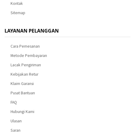
Kontak
Sitemap
LAYANAN PELANGGAN
Cara Pemesanan
Metode Pembayaran
Lacak Pengiriman
Kebijakan Retur
Klaim Garansi
Pusat Bantuan
FAQ
Hubungi Kami
Ulasan
Saran