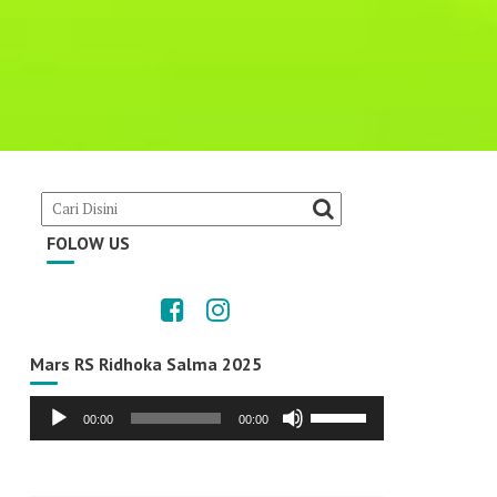
FOLOW US
Mars RS Ridhoka Salma 2025
Audio
Use
00:00
00:00
Player
Up/Down
Arrow
keys