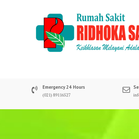
Skip
to
content
Emergency 24 Hours
Se
(021) 89116527
in