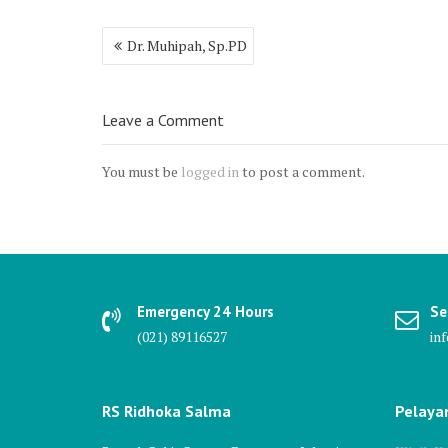
Post
Dr. Muhipah, Sp.PD
navigation
Leave a Comment
You must be
logged in
to post a comment.
Emergency 24 Hours
Se
(021) 89116527
in
RS Ridhoka Salma
Pelaya