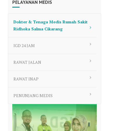
PELAYANAN MEDIS
to
increase
or
Dokter & Tenaga Medis Rumah Sakit
decrease
Ridhoka Salma Cikarang
volume.
IGD 24 JAM
RAWAT JALAN
RAWAT INAP
PENUNJANG MEDIS