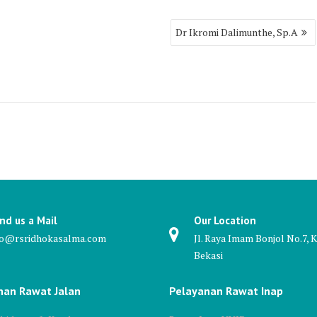
Dr Ikromi Dalimunthe, Sp.A
nd us a Mail
Our Location
fo@rsridhokasalma.com
Jl. Raya Imam Bonjol No.7, K
Bekasi
nan Rawat Jalan
Pelayanan Rawat Inap