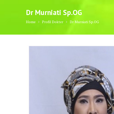
Dr Murniati Sp.OG
Home
Profil Dokter
Dr Murniati Sp.OG