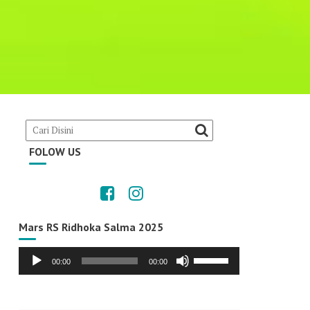
FOLOW US
Mars RS Ridhoka Salma 2025
Audio
Use
00:00
00:00
Player
Up/Down
Arrow
keys