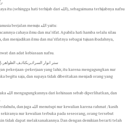
رب
terhijab dari الله), sebagaimana terhijabnya nafsu
Ada dua perkara yang bisa menghijab/ menghalangi manusia berjalan menuju الله yaitu:
amnya cahaya ilmu dan ma’rifat. Apabila hati hamba selalu silau
 dan menjadikan ilmu dan ma’rifatnya sebagai tujuan ibadahnya,
hwat dan adat kebiasaan nafsu.
ستر انوار السرائـربكثائـف الظواهر،إجل
gan pekerjaan-pekerjaan yang lahir, itu karena mengagungkan nur
a begitu saja, dan supaya tidak diberitakan menjadi orang yang
kan, dan
.
 kewalian karena rahmat /kasih
in tidak dapat melaksanakannya. Dan dengan demikian berarti telah