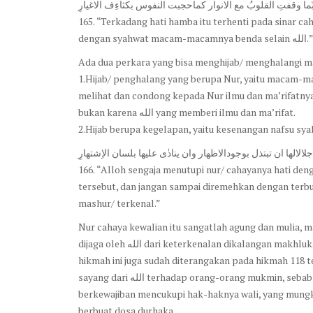
ّما وقفتِ القلوبُ مع الانوار كماحجبت النفوس بكثاءِف الاغيارِ
165. “Terkadang hati hamba itu terhenti pada sinar cahaya itu (sehingga hati 
dengan syahwat macam-macamnya benda selain الله.”
1.Hijab/ penghalang yang berupa Nur, yaitu macam-mac
melihat dan condong kepada Nur ilmu dan ma’rifatnya,
bukan karena الله yang memberi ilmu dan ma’rifat.
2.Hijab berupa kegelapan, yaitu kesenangan nafsu sya
الالها ان تبتذل بوجودالاظهار وان ينادٰى عليها بلسان الاِشتهارِ
166. “Alloh sengaja menutupi nur/ cahayanya hati den
tersebut, dan jangan sampai diremehkan dengan terbuk
mashur/ terkenal.”
Nur cahaya kewalian itu sangatlah agung dan mulia, maka الله mengagungkannya dari kehinaan sebab diperlihat
dijaga oleh الله dari keterkenalan dikalangan makhluk
hikmah ini juga sudah diterangakan pada hikmah 118 terdahulu, dan juga الله menutupi nur
sayang dari الله terhadap orang-orang mukmin, sebab sekiranya nur kewalian terbuka pada seseorang, orang tersebut
berkewajiban mencukupi hak-haknya wali, yang mungk
berbuat dosa durhaka.