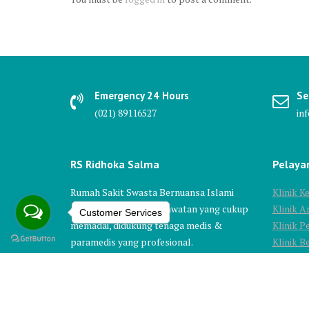
Emergency 24 Hours
Se
(021) 89116527
in
RS Ridhoka Salma
Pelaya
Rumah Sakit Swasta Bernuansa Islami
Klinik 
dengan fasilitas & perawatan yang cukup
Klinik A
Customer Services
memadai, didukung tenaga medis &
Klinik P
paramedis yang profesional.
Klinik 
Klinik B
"Keikhlasan Melayani Adalah Ibadahku"
Klinik S
Klinik M
Mars RS Ridhoka Salma 2025
Klinik G