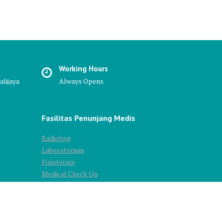
Working Hours
alijaya
Always Opens
Fasilitas Penunjang Medis
Radiologi
Laboratorium
Fisioterapi
Medical Check Up
Instalasi Farmasi
Insalasi Gizi