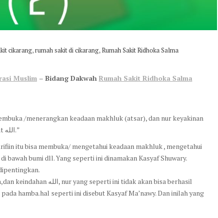
,
,
kit cikarang
rumah sakit di cikarang
Rumah Sakit Ridhoka Salma
irasi Muslim
– Bidang Dakwah
Rumah Sakit Ridhoka Salma
a membuka /menerangkan keadaan makhluk (atsar), dan nur keyakinan
dalam hati dapat menunjukkan kamu hakikat sifat-sifat الله.”
i Arifiin itu bisa membuka/ mengetahui keadaan makhluk , mengetahui
 di bawah bumi dll. Yang seperti ini dinamakan Kasyaf Shuwary.
dipentingkan.
ini tidak akan bisa berhasil