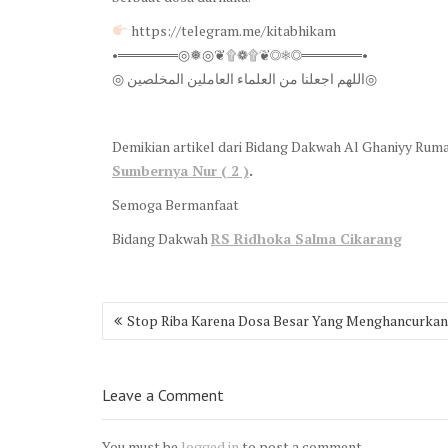
https://telegram.me/kitabhikam
•══════◎❅◎❦۩❁۩❦◎❅◎══════•
◎ اللهم اجعلنا من العلماء العاملين المخلصين◎
Demikian artikel dari Bidang Dakwah Al Ghaniyy Ruma
Sumbernya Nur ( 2 )
.
Semoga Bermanfaat
Bidang Dakwah
RS Ridhoka Salma Cikarang
Post
Stop Riba Karena Dosa Besar Yang Menghancurkan
navigation
Leave a Comment
You must be
logged in
to post a comment.