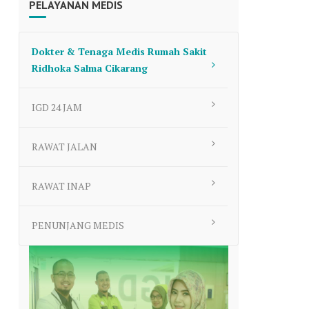
PELAYANAN MEDIS
to
increase
or
Dokter & Tenaga Medis Rumah Sakit
decrease
Ridhoka Salma Cikarang
volume.
IGD 24 JAM
RAWAT JALAN
RAWAT INAP
PENUNJANG MEDIS