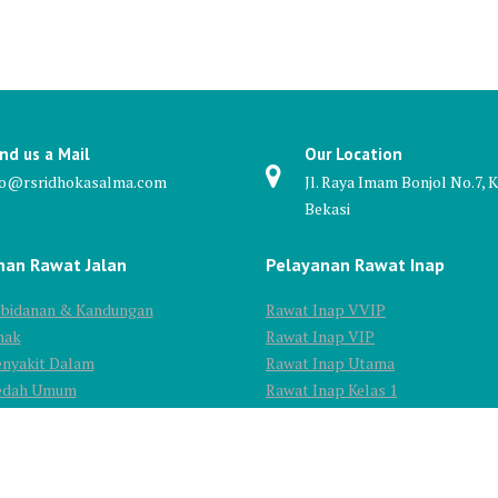
nd us a Mail
Our Location
fo@rsridhokasalma.com
Jl. Raya Imam Bonjol No.7, K
Bekasi
nan Rawat Jalan
Pelayanan Rawat Inap
Kebidanan & Kandungan
Rawat Inap VVIP
nak
Rawat Inap VIP
enyakit Dalam
Rawat Inap Utama
Bedah Umum
Rawat Inap Kelas 1
edah Tulang
Rawat Inap Kelas 2
araf
Rawat Inap Kelas 3
ata
igi dan Mulut