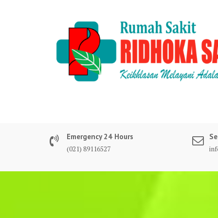
Skip
to
content
Emergency 24 Hours
Se
(021) 89116527
in