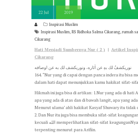
22
Jul
2019
Inspirasi Muslim
,
,
Inspirasi Muslim
RS Ridhoka Salma Cikarang
rumah sa
Cikarang
Hati Menjadi Sumbernya Nur ( 2 )
|
Artikel Insp
Cikarang
نوريكشفُ لك بهِ عن اٰثاره، ونوريكشف لك به عن اوصافه
164. “Nur yang di capai dengan panca indera itu bis
Hikmah ini juga bisa di artikan: 1.Nur yang ada di hat
apa yang ada di atas dan di bawah langit, apa yang ada
Menurut ulama’ ahli hakikat Kasyaf Shuwary itu tidak 
2. Dan Nur itu juga bisa membuka sifat-sifat keagungan,dan keindahan الله, nur yang seperti 
kecuali الله memperlihatkan sifat-sifat keagunganNya pada hamba.hal seperti ini disebut Kasyaf Ma’nawy. Dan inilah yang
terpenting menurut para Arifiin.