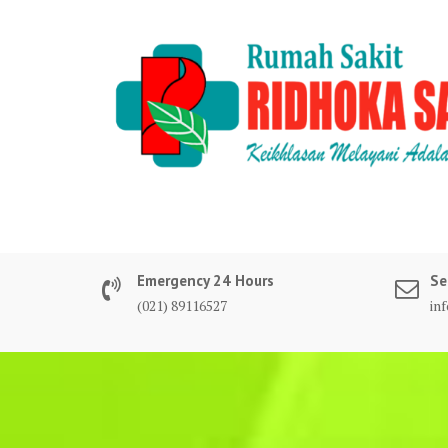
Skip
to
content
Emergency 24 Hours
Se
(021) 89116527
in