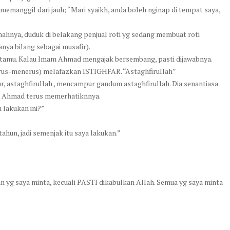
 memanggil dari jauh; “Mari syaikh, anda boleh nginap di tempat saya,
nya, duduk di belakang penjual roti yg sedang membuat roti
nya bilang sebagai musafir).
 tetamu. Kalau Imam Ahmad mengajak bersembang, pasti dijawabnya.
terus-menerus) melafazkan ISTIGHFAR. “Astaghfirullah”
, astaghfirullah , mencampur gandum astaghfirullah. Dia senantiasa
am Ahmad terus memerhatiknnya.
lakukan ini?”
tahun, jadi semenjak itu saya lakukan.”
nan yg saya minta, kecuali PASTI dikabulkan Allah. Semua yg saya minta