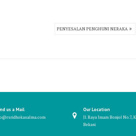
PENYESALAN PENGHUNI NERAKA
nd us a Mail
Our Location
fo@rsridhokasalma.com
Jl. Raya Imam Bonjol No.7, K
Bekasi