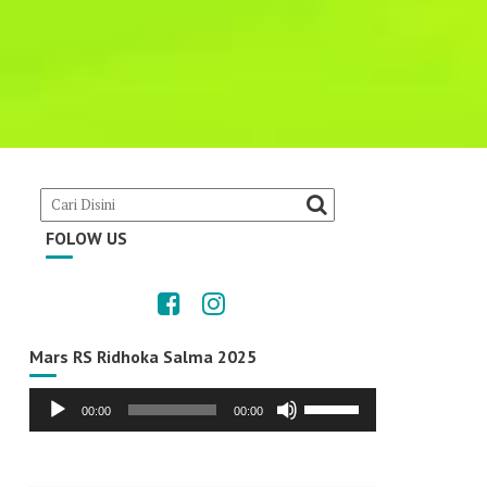
FOLOW US
Mars RS Ridhoka Salma 2025
Audio
Use
00:00
00:00
Player
Up/Down
Arrow
keys