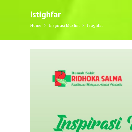
Istighfar
Home
Inspirasi Muslim
Istighfar