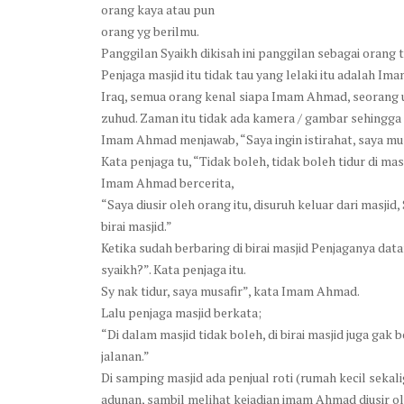
orang kaya atau pun
orang yg berilmu.
Panggilan Syaikh dikisah ini panggilan sebagai orang 
Penjaga masjid itu tidak tau yang lelaki itu adalah
Iraq, semua orang kenal siapa Imam Ahmad, seorang ul
zuhud. Zaman itu tidak ada kamera / gambar sehingga
Imam Ahmad menjawab, “Saya ingin istirahat, saya mus
Kata penjaga tu, “Tidak boleh, tidak boleh tidur di masj
Imam Ahmad bercerita,
“Saya diusir oleh orang itu, disuruh keluar dari masjid,
birai masjid.”
Ketika sudah berbaring di birai masjid Penjaganya d
syaikh?”. Kata penjaga itu.
Sy nak tidur, saya musafir”, kata Imam Ahmad.
Lalu penjaga masjid berkata;
“Di dalam masjid tidak boleh, di birai masjid juga ga
jalanan.”
Di samping masjid ada penjual roti (rumah kecil sekal
adunan, sambil melihat kejadian imam Ahmad diusir ol