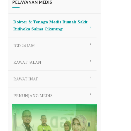
PELAYANAN MEDIS
to
increase
or
Dokter & Tenaga Medis Rumah Sakit
decrease
Ridhoka Salma Cikarang
volume.
IGD 24 JAM
RAWAT JALAN
RAWAT INAP
PENUNJANG MEDIS