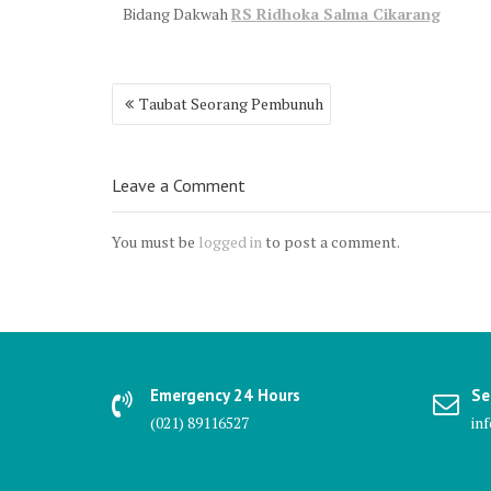
Bidang Dakwah
RS Ridhoka Salma Cikarang
Post
Taubat Seorang Pembunuh
navigation
Leave a Comment
You must be
logged in
to post a comment.
Emergency 24 Hours
Se
(021) 89116527
in