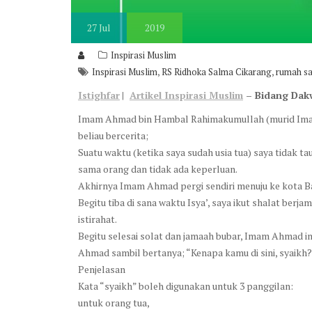
27
Jul
2019
Inspirasi Muslim
,
,
Inspirasi Muslim
RS Ridhoka Salma Cikarang
rumah sak
Istighfar
|
Artikel Inspirasi Muslim
– Bidang Da
Imam Ahmad bin Hambal Rahimakumullah (murid Imam S
beliau bercerita;
Suatu waktu (ketika saya sudah usia tua) saya tidak tau
sama orang dan tidak ada keperluan.
Akhirnya Imam Ahmad pergi sendiri menuju ke kota Bas
Begitu tiba di sana waktu Isya’, saya ikut shalat berja
istirahat.
Begitu selesai solat dan jamaah bubar, Imam Ahmad in
Ahmad sambil bertanya; “Kenapa kamu di sini, syaikh?
Penjelasan
Kata “syaikh” boleh digunakan untuk 3 panggilan:
untuk orang tua,