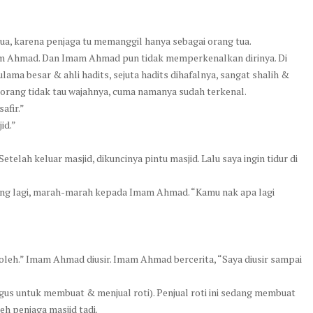
tua, karena penjaga tu memanggil hanya sebagai orang tua.
 Imam Ahmad. Dan Imam Ahmad pun tidak memperkenalkan dirinya. Di
ama besar & ahli hadits, sejuta hadits dihafalnya, sangat shalih &
 orang tidak tau wajahnya, cuma namanya sudah terkenal.
afir.”
id.”
 Setelah keluar masjid, dikuncinya pintu masjid. Lalu saya ingin tidur di
atang lagi, marah-marah kepada Imam Ahmad. “Kamu nak apa lagi
k boleh.” Imam Ahmad diusir. Imam Ahmad bercerita, “Saya diusir sampai
igus untuk membuat & menjual roti). Penjual roti ini sedang membuat
eh penjaga masjid tadi.