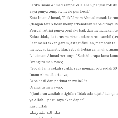
Ketika Imam Ahmad sampai di jalanan, penjual roti itu
saya punya tempat, meski pun kecil.”
Kata Imam Ahmad, “Baik”. Imam Ahmad masuk ke rumah
(dengan tetap tidak memperkenalkan siapa dirinya, ha
Penjual roti ini punya perilaku baik dan memuliakan
Kalau tidak, dia terus membuat adunan roti sambil (
Saat meletakkan garam, astaghfirullah, memecah telur
mengucapkan istighfar. Sebuah kebiasaan mulia. Im
Lalu imam Ahmad bertanya, “Sudah berapa lama kamu 
Orang itu menjawab;
“Sudah lama sekali syaikh, saya menjual roti sudah 30 
Imam Ahmad bertanya;
“Apa hasil dari perbuatan mu ini?”z
Orang itu menjawab;
“(lantaran wasilah istighfar) Tidak ada hajat / keingi
ya Allah… pasti saya akan dapat”
Rasulullah
ﺻﻠﻰ ﺍﻟﻠﻪ ﻋﻠﻴﻪ ﻭﺳﻠﻢ