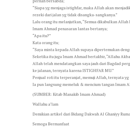
pernah bersabda;
“Siapa yg menjaga istighfar, maka Allah akan menjadi
rezeki dari jalan yg tidak disangka-sangkanya.”
Lalu orang itu melanjutkan, “Semua dikabulkan Allah k
Imam Ahmad penasaran lantas bertanya;
“Apa itu?”
Kata orang itu;
“Saya minta kepada Allah supaya dipertemukan den
Seketika itu juga Imam Ahmad bertakbir, “Allahu Akbar
Allah telah mendatangkan saya jauh dari Bagdad pergi
ke jalanan, ternyata karena ISTIGHFAR MU.”
Penjual roti itu terperanjat, memuji Allah, ternyata 
Ia pun langsung memeluk & mencium tangan Imam 
(SUMBER: Kitab Manakib Imam Ahmad)
Wallahu a’lam
Demikian artikel dari Bidang Dakwah Al Ghaniyy Ruma
Semoga Bermanfaat