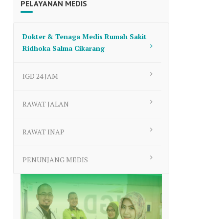
PELAYANAN MEDIS
to
increase
or
Dokter & Tenaga Medis Rumah Sakit
decrease
Ridhoka Salma Cikarang
volume.
IGD 24 JAM
RAWAT JALAN
RAWAT INAP
PENUNJANG MEDIS