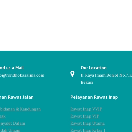
nd us a Mail
Our Location
fo@rsridhokasalma.com
Jl. Raya Imam Bonjol No.7, K
Bekasi
nan Rawat Jalan
Pelayanan Rawat Inap
Kebidanan & Kandungan
Rawat Inap VVIP
nak
Rawat Inap VIP
enyakit Dalam
Rawat Inap Utama
Bedah Umum
Rawat Inap Kelas 1