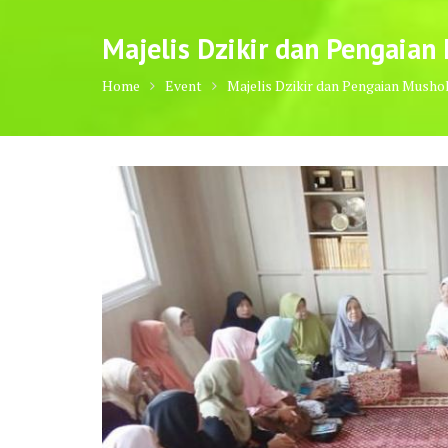
Majelis Dzikir dan Pengaian
Home
Event
Majelis Dzikir dan Pengaian Musho