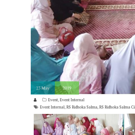
23
May
2019
,
Event
Event Internal
,
,
Event Internal
RS Ridhoka Salma
RS Ridhoka Salma C