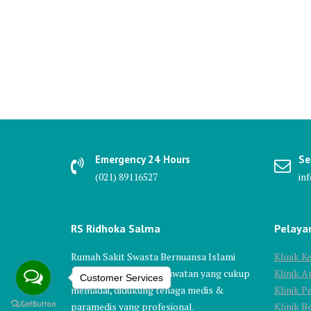
Emergency 24 Hours
Se
(021) 89116527
in
RS Ridhoka Salma
Pelaya
Rumah Sakit Swasta Bernuansa Islami
Klinik 
dengan fasilitas & perawatan yang cukup
Klinik A
Customer Services
memadai, didukung tenaga medis &
Klinik P
paramedis yang profesional.
Klinik 