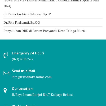
Jadwal Praktek Dokter Rumah Sakit Ridhoka Salma (Update FEB
2024)
dr. Tania Andriani Sabrawi, Sp.JP
Dr. Rita Firdiyanti, Sp.OG
Penyuluhan DBD di Forum Posyandu Desa Telaga Murni
Emergency 24 Hours
(021) 89116527
Send us a Mail
info@rsridhokasalma.com
Our Location
Jl. Raya Imam Bonjol No.7, Kalijaya Bekasi