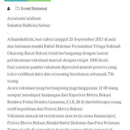
Event Eksternal
Assalamu’alaikum
Sahabat Ridhoka Salma
.
Alhamdulillah, hari sabtu tanggal 25 September 2021 di aula
dan halaman masjid Baitul Makmur Perumahan Telaga Sakinah
Cikarang Barat Bekasi telah berlangsung dengan lancar
pelaksanaan vaksinasi massal dengan target 1000 dosis.
Dari catatan panitia vaksinasi diperoleh jumlah peserta yang
lolos verifikasi data dan screening kesehatan sebanyak 736
orang.
Acara vaksinasi yang berlangsung pagi hingga jam 12:00 siang
sempat mendapat kunjungan dari Kapolres Metro Bekasi
Kombes Polisi Hendra Gunawan, S.I.K, M.Si dan beberapa orang
staff kepolisian dari Polres Metro Bekasi.
Vaksinasi massal ini terlaksana atas kerja sama Komascipol,
Polres Metro Bekasi, Masjid Baitul Makmur dan Para Relawan.
Terima kasih di sampaikan kepada semua pihak yang telah