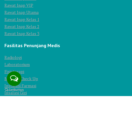
Rawat Inap VIP
Rawat Inap Utama
Rawat Inap Kelas 1
Rawat Inap Kelas 2
Rawat Inap Kelas 3
Fasilitas Penunjang Medis
Radiologi
Laboratorium
Fisioterapi
Medical Check Up
Instalasi Farmasi
Insalasi Gizi
© 2025 All Rights Reserved. PT. Ridhoka Salma