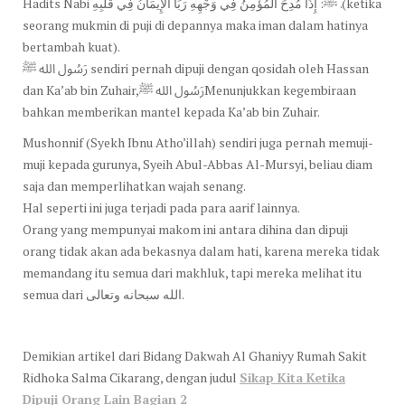
Hadits Nabi ﷺ: إِذَا مُدِحَ الْمُؤْمِنُ فِي وَجْهِهِ رَبَا الْإِيمَانُ فِي قَلْبِهِ .(ketika
seorang mukmin di puji di depannya maka iman dalam hatinya
bertambah kuat).
رَسُول الله ﷺ sendiri pernah dipuji dengan qosidah oleh Hassan
dan Ka’ab bin Zuhair,رَسُول الله ﷺMenunjukkan kegembiraan
bahkan memberikan mantel kepada Ka’ab bin Zuhair.
Mushonnif (Syekh Ibnu Atho’illah) sendiri juga pernah memuji-
muji kepada gurunya, Syeih Abul-Abbas Al-Mursyi, beliau diam
saja dan memperlihatkan wajah senang.
Hal seperti ini juga terjadi pada para aarif lainnya.
Orang yang mempunyai makom ini antara dihina dan dipuji
orang tidak akan ada bekasnya dalam hati, karena mereka tidak
memandang itu semua dari makhluk, tapi mereka melihat itu
semua dari الله سبحانه وتعالى.
Demikian artikel dari Bidang Dakwah Al Ghaniyy Rumah Sakit
Ridhoka Salma Cikarang, dengan judul
Sikap Kita Ketika
Dipuji Orang Lain Bagian 2