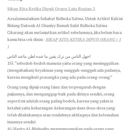
Sikap Kita Ketika Dipuji Orang Lain Bagian 2
Assalamualaikum Sahabat Ridhoka Salma, Untuk Artikel Kali ini
Bidang Dakwah Al Ghaniyy Rumah Sakit Ridhoka Salma
Cikarang akan melanjutkan artikel sebelumnya, jika belum baca
kamu bisa cek disini :
SIKAP KITA KETIKA DIPUJI ORANG ( 1
)
اجهل الناس من ترك يقين ما عنده لظن ماعند الناس
155. “sebodoh-bodoh manusia yaitu orang yang meninggalkan
(mengabaikan) keyakinan yang sungguh-sungguh ada padanya,
karena mengikuti prasangka yang ada pada orang-orang.”
Orang yang dipuji orang lainz dan terpengaruh dengan
pujiannya, dan menganggap baik pada dirinya sendiri, orang
seperti ini adalah orang paling bodoh, karena yang yakin ia
ketahui yaitu kekurangan-kekurangan danx dosa-dosa yang
telah dilakukannya atau rendahnya akhlaqnya dan kelemahan
imannya sendiri.
Al-Harits Al-Muhasiby mengumpamakan pada orang yang