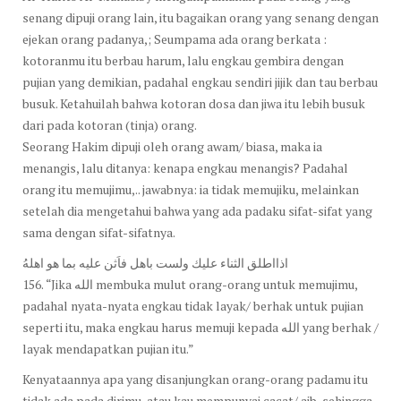
senang dipuji orang lain, itu bagaikan orang yang senang dengan
ejekan orang padanya,; Seumpama ada orang berkata :
kotoranmu itu berbau harum, lalu engkau gembira dengan
pujian yang demikian, padahal engkau sendiri jijik dan tau berbau
busuk. Ketahuilah bahwa kotoran dosa dan jiwa itu lebih busuk
dari pada kotoran (tinja) orang.
Seorang Hakim dipuji oleh orang awam/ biasa, maka ia
menangis, lalu ditanya: kenapa engkau menangis? Padahal
orang itu memujimu,.. jawabnya: ia tidak memujiku, melainkan
setelah dia mengetahui bahwa yang ada padaku sifat-sifat yang
sama dengan sifat-sifatnya.
اذااطلق الثناء عليك ولست باهل فاَثن عليه بما هو اهلهُ
156. “Jika الله membuka mulut orang-orang untuk memujimu,
padahal nyata-nyata engkau tidak layak/ berhak untuk pujian
seperti itu, maka engkau harus memuji kepada الله yang berhak /
layak mendapatkan pujian itu.”
Kenyataannya apa yang disanjungkan orang-orang padamu itu
tidak ada pada dirimu, atau kau mempunyai cacat/ aib, sehingga