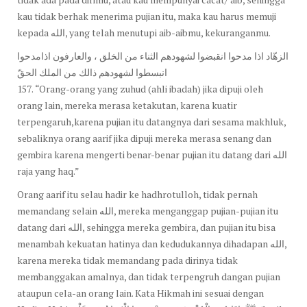
kau tidak berhak menerima pujian itu, maka kau harus memuji
kepada الله, yang telah menutupi aib-aibmu, kekuranganmu.
الزهّاد اذا مدحوا انقبضوا لشهودهم الثناء من الخلق ، والعارفون اذامدحوا
انبسطوا لشهودهم ذالك من الملك الحقّ
157. “Orang-orang yang zuhud (ahli ibadah) jika dipuji oleh
orang lain, mereka merasa ketakutan, karena kuatir
terpengaruh,karena pujian itu datangnya dari sesama makhluk,
sebaliknya orang aarif jika dipuji mereka merasa senang dan
gembira karena mengerti benar-benar pujian itu datang dari الله
raja yang haq.”
Orang aarif itu selau hadir ke hadhrotulloh, tidak pernah
memandang selain الله, mereka menganggap pujian-pujian itu
datang dari الله, sehingga mereka gembira, dan pujian itu bisa
menambah kekuatan hatinya dan kedudukannya dihadapan الله,
karena mereka tidak memandang pada dirinya tidak
membanggakan amalnya, dan tidak terpengruh dangan pujian
ataupun cela-an orang lain. Kata Hikmah ini sesuai dengan