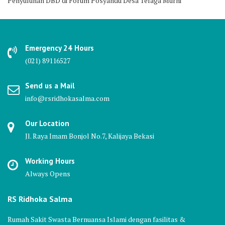
Penyuluhan DBD di Forum Posyandu Desa Telaga Murni
Emergency 24 Hours
(021) 89116527
Send us a Mail
info@rsridhokasalma.com
Our Location
Jl. Raya Imam Bonjol No.7, Kalijaya Bekasi
Working Hours
Always Opens
RS Ridhoka Salma
Rumah Sakit Swasta Bernuansa Islami dengan fasilitas &