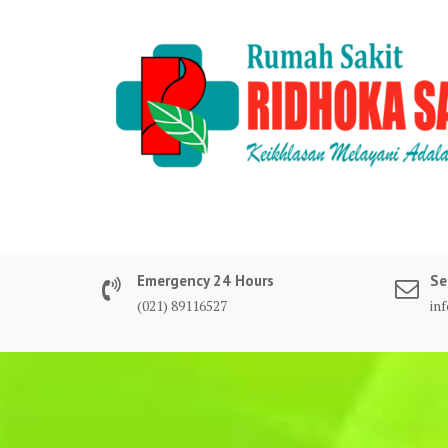
Skip
to
content
Emergency 24 Hours
Se
(021) 89116527
in