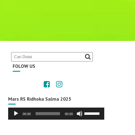
FOLOW US
Mars RS Ridhoka Salma 2025
Audio
Use
00:00
00:00
Player
Up/Down
Arrow
keys