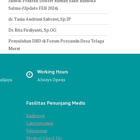
Jadwal Praktek Dokter Rumah Sakit Ridhoka
Salma (Update FEB 2024)
dr. Tania Andriani Sabrawi, Sp.JP
Dr. Rita Firdiyanti, Sp.OG
Penyuluhan DBD di Forum Posyandu Desa Telaga
Murni
Working Hours
alijaya
Always Opens
Fasilitas Penunjang Medis
Radiologi
Laboratorium
Fisioterapi
Medical Check Up