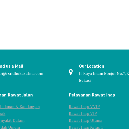
nd us a Mail
Our Location
fo@rsridhokasalma.com
Jl. Raya Imam Bonjol No.7, K
Bekasi
nan Rawat Jalan
Pelayanan Rawat Inap
Kebidanan & Kandungan
Rawat Inap VVIP
nak
Rawat Inap VIP
enyakit Dalam
Rawat Inap Utama
Bedah Umum
Rawat Inap Kelas 1