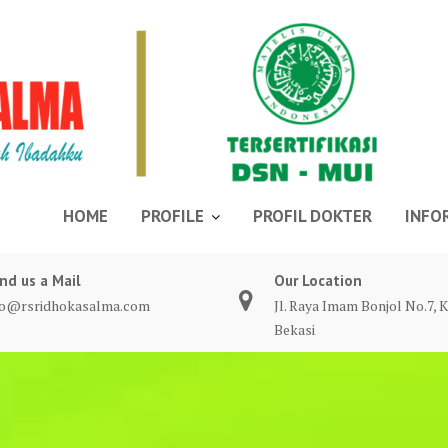
HOME
PROFILE
PROFIL DOKTER
INFO
nd us a Mail
Our Location
fo@rsridhokasalma.com
Jl. Raya Imam Bonjol No.7, K
Bekasi