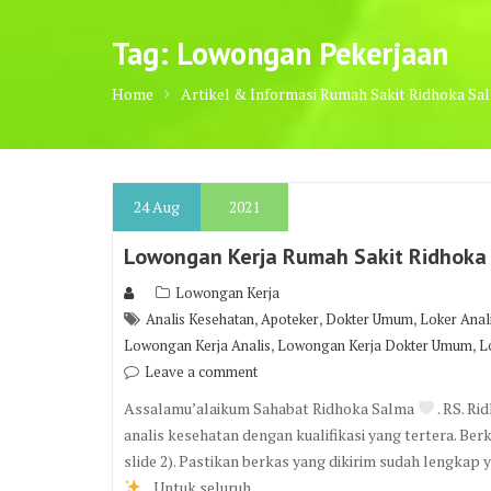
Tag:
Lowongan Pekerjaan
Home
Artikel & Informasi Rumah Sakit Ridhoka Sa
24
Aug
2021
Lowongan Kerja Rumah Sakit Ridhoka
Lowongan Kerja
,
,
,
Analis Kesehatan
Apoteker
Dokter Umum
Loker Anal
,
,
Lowongan Kerja Analis
Lowongan Kerja Dokter Umum
L
Leave a comment
Assalamu’alaikum Sahabat Ridhoka Salma
. RS. R
analis kesehatan dengan kualifikasi yang tertera. Ber
slide 2). Pastikan berkas yang dikirim sudah lengkap
. . Untuk seluruh…