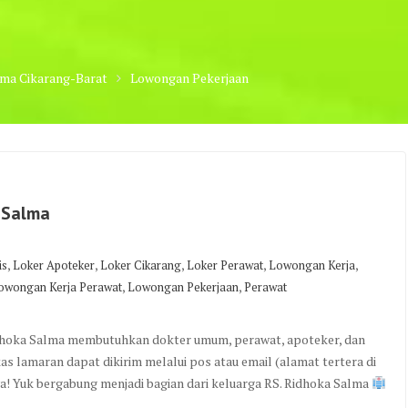
lma Cikarang-Barat
Lowongan Pekerjaan
 Salma
,
,
,
,
,
is
Loker Apoteker
Loker Cikarang
Loker Perawat
Lowongan Kerja
,
,
owongan Kerja Perawat
Lowongan Pekerjaan
Perawat
idhoka Salma membutuhkan dokter umum, perawat, apoteker, dan
kas lamaran dapat dikirim melalui pos atau email (alamat tertera di
 ya! Yuk bergabung menjadi bagian dari keluarga RS. Ridhoka Salma