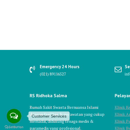
Emergency 24 Hours
Se
(021) 89116527
in
RS Ridhoka Salma
Pelaya
Rumah Sakit Swasta Bernuansa Islami
Klinik 
dengan fasilitas & perawatan yang cukup
Klinik A
Customer Services
memadai, didukung tenaga medis &
Klinik P
paramedis yang profesional.
Klinik 