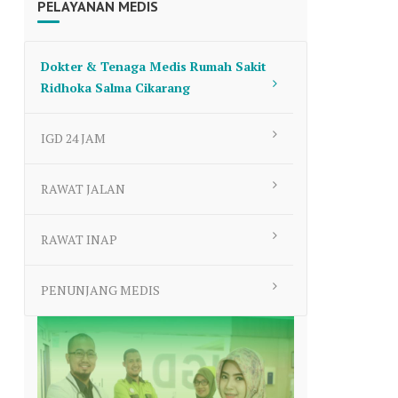
PELAYANAN MEDIS
to
increase
or
Dokter & Tenaga Medis Rumah Sakit
decrease
Ridhoka Salma Cikarang
volume.
IGD 24 JAM
RAWAT JALAN
RAWAT INAP
PENUNJANG MEDIS