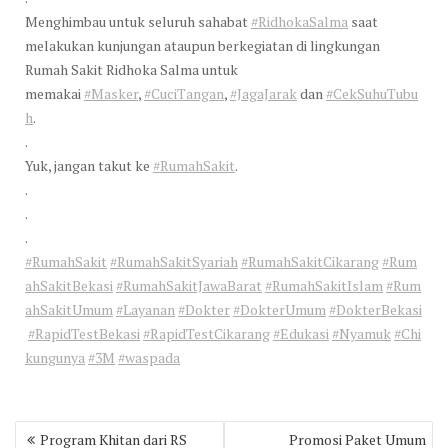
Menghimbau untuk seluruh sahabat
#RidhokaSalma
saat
melakukan kunjungan ataupun berkegiatan di lingkungan
Rumah Sakit Ridhoka Salma untuk
memakai
#Masker
,
#CuciTangan
,
#JagaJarak
dan
#CekSuhuTubu
h
.
.
Yuk, jangan takut ke
#RumahSakit
.
.
.
.
#RumahSakit
#RumahSakitSyariah
#RumahSakitCikarang
#Rum
ahSakitBekasi
#RumahSakitJawaBarat
#RumahSakitIslam
#Rum
ahSakitUmum
#Layanan
#Dokter
#DokterUmum
#DokterBekasi
#RapidTestBekasi
#RapidTestCikarang
#Edukasi
#Nyamuk
#Chi
kungunya
#3M
#waspada
Post
Program Khitan dari RS
Promosi Paket Umum