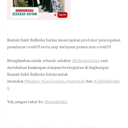
.
.
Rumah Sakit Ridhoka Salma menerapkan protokol pencegahan
penularan covid19 serta siap melayani pasien non-covid19.
.
Menghimbau untuk seluruh sahabat
#RidhokaSalma
saat
melakukan kunjungan ataupun berkegiatan di lingkungan
Rumah Sakit Ridhoka Salma untuk
memakai
#Masker
,
#CuciTangan
,
#JagaJarak
dan
#CekSuhuTubu
h
.
.
Yuk, jangan takut ke
#RumahSakit
.
.
.
.