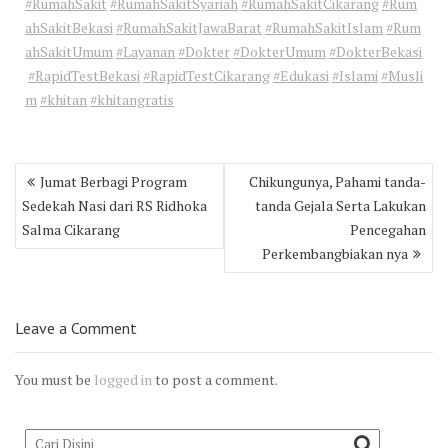
#RumahSakit
#RumahSakitSyariah
#RumahSakitCikarang
#Rum
ahSakitBekasi
#RumahSakitJawaBarat
#RumahSakitIslam
#Rum
ahSakitUmum
#Layanan
#Dokter
#DokterUmum
#DokterBekasi
#RapidTestBekasi
#RapidTestCikarang
#Edukasi
#Islami
#Musli
m
#khitan
#khitangratis
Post
Jumat Berbagi Program
Chikungunya, Pahami tanda-
navigation
Sedekah Nasi dari RS Ridhoka
tanda Gejala Serta Lakukan
Salma Cikarang
Pencegahan
Perkembangbiakan nya
Leave a Comment
You must be
logged in
to post a comment.