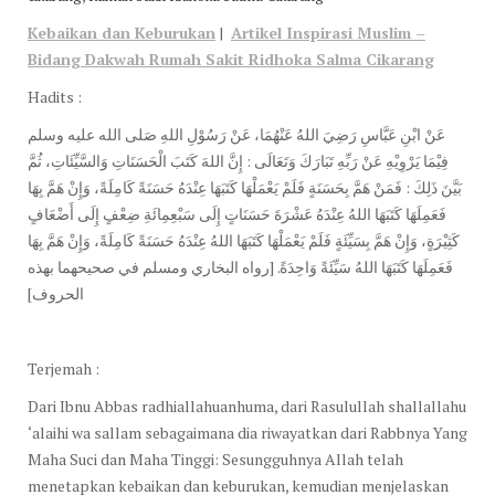
Kebaikan dan Keburukan
|
Artikel Inspirasi Muslim
–
Bidang Dakwah
Rumah Sakit Ridhoka Salma Cikarang
Hadits :
عَنْ ابْنِ عَبَّاسِ رَضِيَ اللهُ عَنْهُمَا، عَنْ رَسُوْلِ اللهِ صَلى الله عليه وسلم
فِيْمَا يَرْوِيْهِ عَنْ رَبِّهِ تَبَارَكَ وَتَعَالَى : إِنَّ اللهَ كَتَبَ الْحَسَنَاتِ وَالسَّيِّئَاتِ، ثُمَّ
بَيَّنَ ذَلِكَ : فَمَنْ هَمَّ بِحَسَنَةٍ فَلَمْ يَعْمَلْهَا كَتَبَهَا عِنْدَهُ حَسَنَةً كَامِلَةً، وَإِنْ هَمَّ بِهَا
فَعَمِلَهَا كَتَبَهَا اللهُ عِنْدَهُ عَشْرَةَ حَسَنَاتٍ إِلَى سَبْعِمِائَةِ ضِعْفٍ إِلَى أَضْعَافٍ
كَثِيْرَةٍ، وَإِنْ هَمَّ بِسَيِّئَةٍ فَلَمْ يَعْمَلْهَا كَتَبَهَا اللهُ عِنْدَهُ حَسَنَةً كَامِلَةً، وَإِنْ هَمَّ بِهَا
فَعَمِلَهَا كَتَبَهَا اللهُ سَيِّئَةً وَاحِدَةً. [رواه البخاري ومسلم في صحيحهما بهذه
الحروف]
Terjemah :
Dari Ibnu Abbas radhiallahuanhuma, dari Rasulullah shallallahu
‘alaihi wa sallam sebagaimana dia riwayatkan dari Rabbnya Yang
Maha Suci dan Maha Tinggi: Sesungguhnya Allah telah
menetapkan kebaikan dan keburukan, kemudian menjelaskan