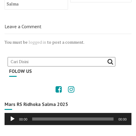
navigation
Salma
Leave a Comment
You must be
logged in
to post a comment.
FOLOW US
Mars RS Ridhoka Salma 2025
Audio
00:00
00:00
Player