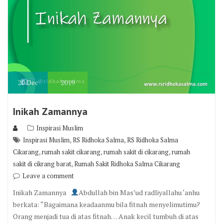
20
Dec
2019
Inikah Zamannya
Inspirasi Muslim
,
,
Inspirasi Muslim
RS Ridhoka Salma
RS Ridhoka Salma
,
,
,
Cikarang
rumah sakit cikarang
rumah sakit di cikarang
rumah
,
sakit di cikrang barat
Rumah Sakit Ridhoka Salma Cikarang
Leave a comment
Inikah Zamannya
Abdullah bin Mas’ud radliyallahu ‘anhu
berkata: “Bagaimana keadaanmu bila fitnah menyelimutimu?
Orang menjadi tua di atas fitnah… Anak kecil tumbuh di atas