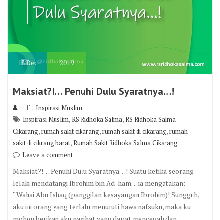
18
Dec
2019
Maksiat?!… Penuhi Dulu Syaratnya…!
Inspirasi Muslim
,
,
Inspirasi Muslim
RS Ridhoka Salma
RS Ridhoka Salma
,
,
,
Cikarang
rumah sakit cikarang
rumah sakit di cikarang
rumah
,
sakit di cikrang barat
Rumah Sakit Ridhoka Salma Cikarang
Leave a comment
Maksiat?!… Penuhi Dulu Syaratnya…! Suatu ketika seorang
lelaki mendatangi Ibrohim bin Ad-ham… ia mengatakan:
“Wahai Abu Ishaq (panggilan kesayangan Ibrohim)! Sungguh,
aku ini orang yang terlalu menuruti hawa nafsuku, maka ku
mohon berikan aku nasihat yang dapat mencegah dan